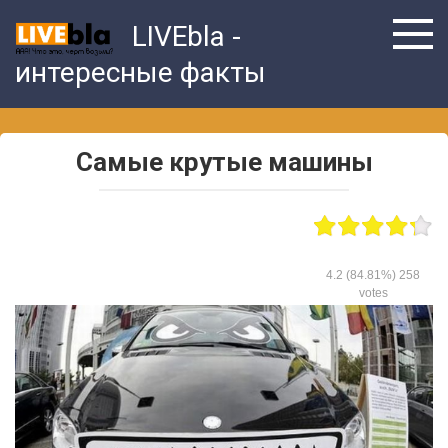
Skip
LIVEbla -
to
content
интересные факты
Самые крутые машины
4.2
(84.81%)
258
votes