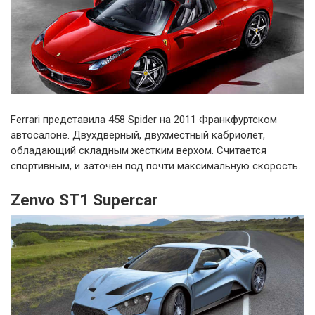
Ferrari представила 458 Spider на 2011 Франкфуртском
автосалоне. Двухдверный, двухместный кабриолет,
обладающий складным жестким верхом. Считается
спортивным, и заточен под почти максимальную скорость.
Zenvo ST1 Supercar