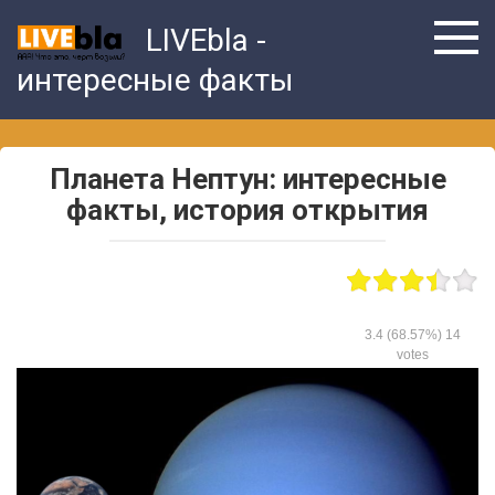
Skip
LIVEbla -
to
content
интересные факты
Планета Нептун: интересные
факты, история открытия
3.4
(68.57%)
14
votes