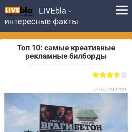
Skip
LIVEbla -
to
content
интересные факты
Топ 10: самые креативные
рекламные билборды
3.7
(73.33%)
3
votes