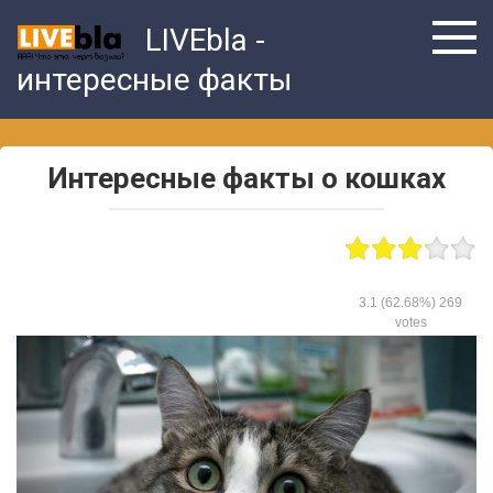
Skip
LIVEbla -
to
content
интересные факты
Интересные факты о кошках
3.1
(62.68%)
269
votes