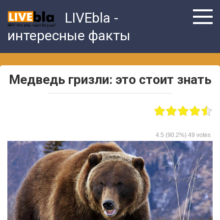
Skip
LIVEbla -
to
content
интересные факты
Медведь гризли: это стоит знать
4.5
(90.2%)
49
votes