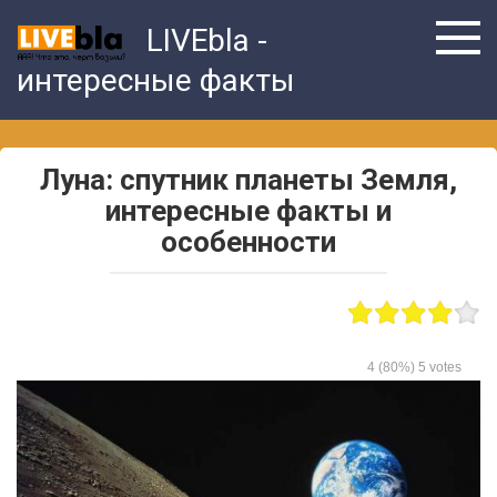
Skip
LIVEbla -
to
content
интересные факты
Луна: спутник планеты Земля,
интересные факты и
особенности
4
(80%)
5
votes