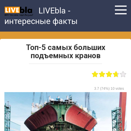
Skip
LIVEbla -
to
content
интересные факты
Топ-5 самых больших
подъемных кранов
3.7
(74%)
10
votes