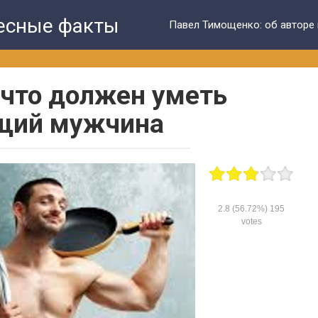
ресные факты
Павел Тимощенко: об авторе 
 что должен уметь
щий мужчина
2.8
(56.72%)
195
votes