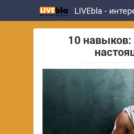
Skip
LIVEbla - инте
to
content
10 навыков:
настоя