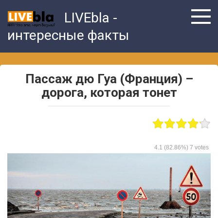
Skip
LIVEbla -
to
content
интересные факты
Пассаж дю Гуа (Франция) –
дорога, которая тонет
4.1
(82.86%)
7
votes