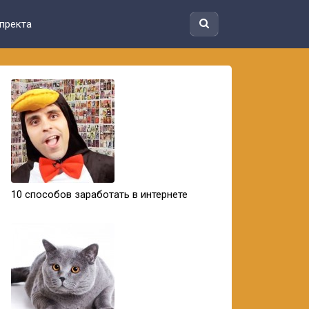
пректа
10 способов заработать в интернете