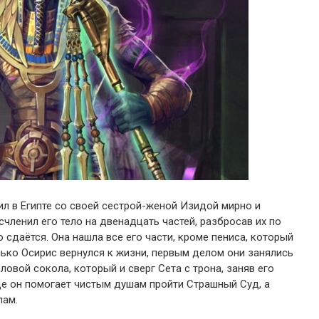
ил в Египте со своей сестрой-женой Изидой мирно и
асчленил его тело на двенадцать частей, разбросав их по
ко сдаётся. Она нашла все его части, кроме пениса, который
ько Осирис вернулся к жизни, первым делом они занялись
оловой сокола, который и сверг Сета с трона, заняв его
где он помогает чистым душам пройти Страшный Суд, а
лам.