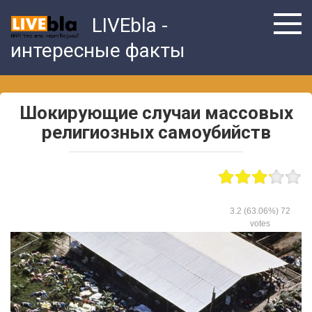
Skip
LIVEbla -
to
content
интересные факты
Шокирующие случаи массовых
религиозных самоубийств
3.2
(63.06%)
72
votes