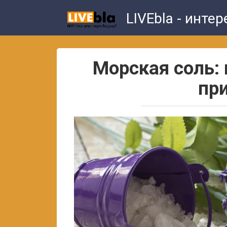
Skip
LIVEbla - инте
to
content
Морская соль:
пр