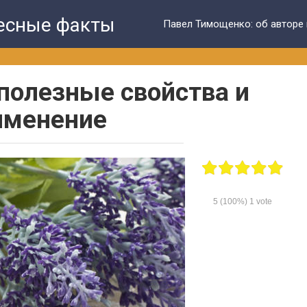
ресные факты
Павел Тимощенко: об авторе 
 полезные свойства и
именение
5
(100%)
1
vote