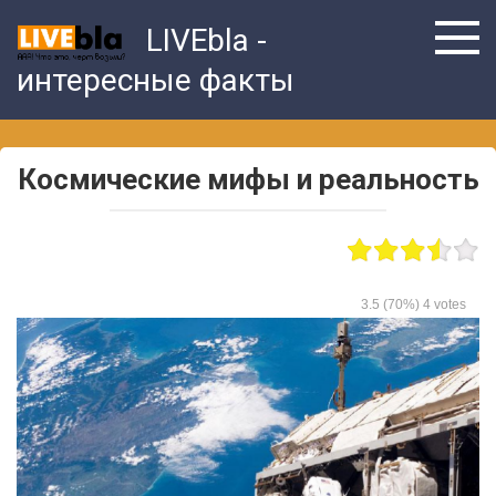
Skip
LIVEbla -
to
content
интересные факты
Космические мифы и реальность
3.5
(70%)
4
votes