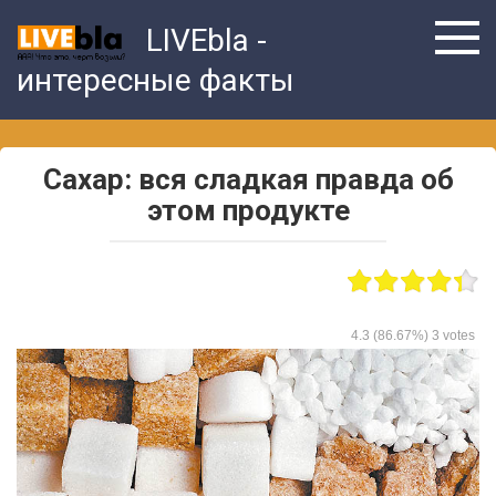
Skip
LIVEbla -
to
content
интересные факты
Сахар: вся сладкая правда об
этом продукте
4.3
(86.67%)
3
votes