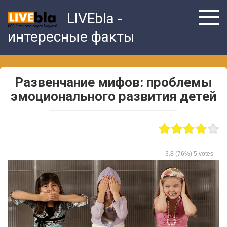
Skip
LIVEbla -
to
content
интересные факты
Развенчание мифов: проблемы
эмоционального развития детей
3.8
(76%)
5
votes