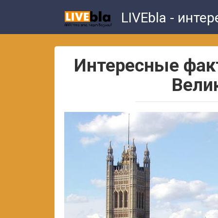
Skip
LIVEbla - инте
to
content
Интересные факт
Вели