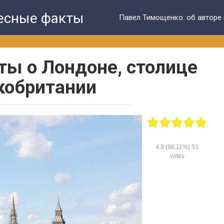
ресные факты
Павел Тимощенко: об авторе 
ы о Лондоне, столице
кобритании
4.9
(98.11%)
53
votes