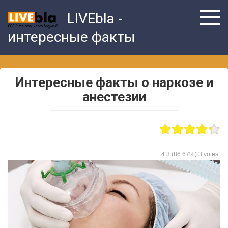
Skip
LIVEbla -
to
content
интересные факты
Интересные факты о наркозе и
анестезии
4.3
(86.67%)
3
votes