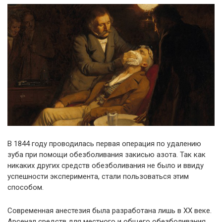
В 1844 году проводилась первая операция по удалению
зуба при помощи обезболивания закисью азота. Так как
никаких других средств обезболивания не было и ввиду
успешности эксперимента, стали пользоваться этим
способом.
Современная анестезия была разработана лишь в ХХ веке.
Арсенал средств для местного и общего обезболивания