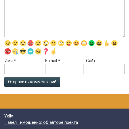
Имя
*
E-mail
*
Сайт
Yelly
Павел Тимощенко: об авторе пректа