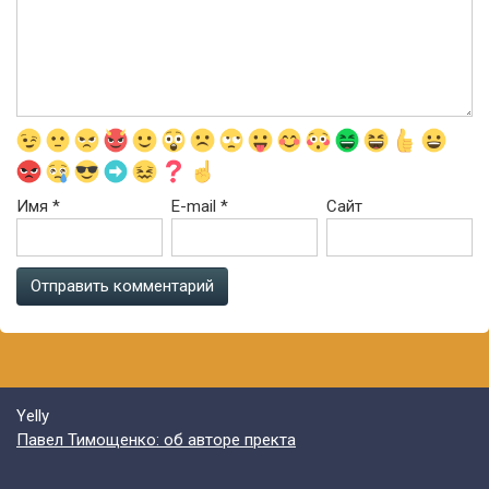
Имя
*
E-mail
*
Сайт
Yelly
Павел Тимощенко: об авторе пректа