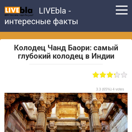
Skip
LIVEbla -
to
content
интересные факты
Колодец Чанд Баори: самый
глубокий колодец в Индии
3.3
(65%)
4
votes