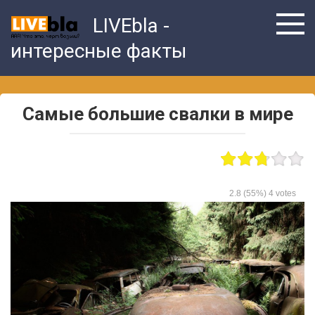
Skip
LIVEbla -
to
content
интересные факты
Самые большие свалки в мире
2.8
(55%)
4
votes