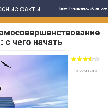
ресные факты
Павел Тимощенко: об авторе 
самосовершенствование
: с чего начать
3.5
(70%)
4
votes