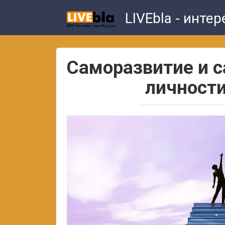
Skip
LIVEbla - инте
to
content
Саморазвитие и 
личности