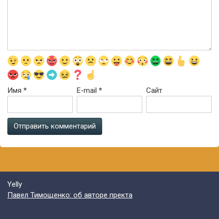
Имя
*
E-mail
*
Сайт
Yelly
Павел Тимощенко: об авторе пректа