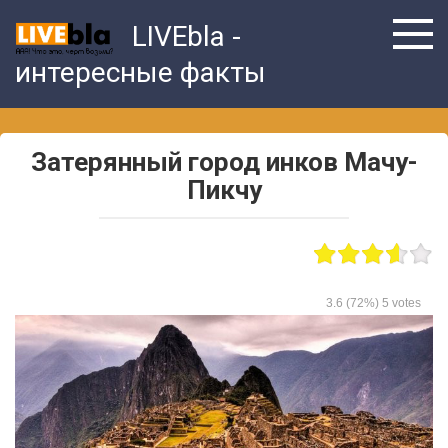
Skip
LIVEbla -
to
content
интересные факты
Затерянный город инков Мачу-
Пикчу
3.6
(72%)
5
votes