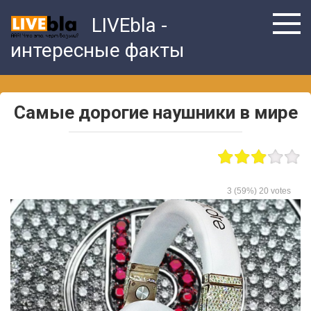
Skip
LIVEbla -
to
content
интересные факты
Самые дорогие наушники в мире
3
(59%)
20
votes