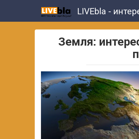
Skip
LIVEbla - инте
to
content
Земля: интере
п