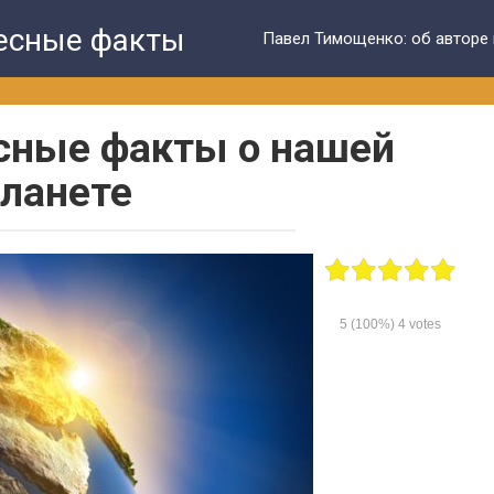
ресные факты
Павел Тимощенко: об авторе 
сные факты о нашей
ланете
5
(100%)
4
votes