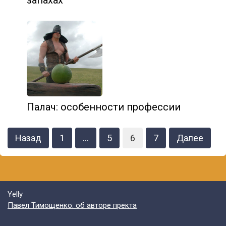
Палач: особенности профессии
Навигация
Назад
1
…
5
6
7
Далее
по
записям
Yelly
Павел Тимощенко: об авторе пректа