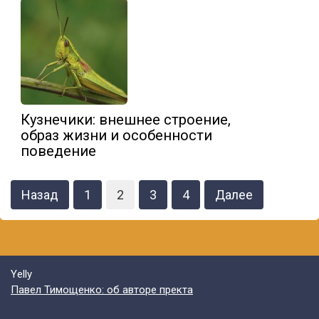
Кузнечики: внешнее строение,
образ жизни и особенности
поведение
Навигация
Назад
1
2
3
4
Далее
по
записям
Yelly
Павел Тимощенко: об авторе пректа