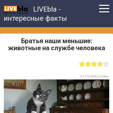
Skip
LIVEbla -
to
content
интересные факты
Братья наши меньшие:
животные на службе человека
3.7
(73.33%)
3
votes