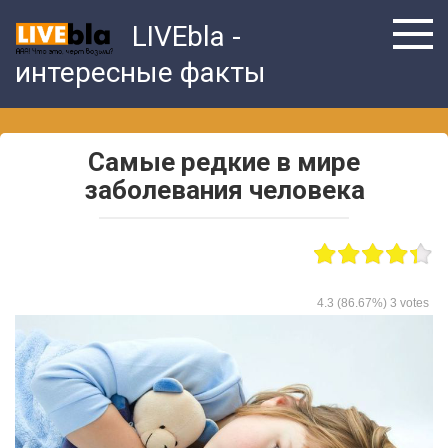
Skip
LIVEbla -
to
content
интересные факты
Самые редкие в мире
заболевания человека
4.3
(86.67%)
3
votes