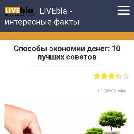
Skip
LIVEbla -
to
content
интересные факты
Способы экономии денег: 10
лучших советов
3.4
(68%)
5
votes