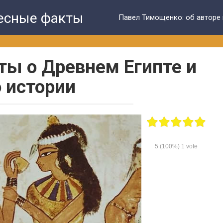
ресные факты
Павел Тимощенко: об авторе 
ы о Древнем Египте и
о истории
5
(100%)
1
vote