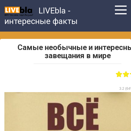
Skip
LIVEbla -
to
content
интересные факты
Самые необычные и интересн
завещания в мире
3.2
(64