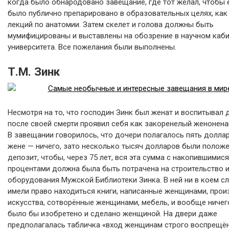
когда было обнародовано завещание, где тот желал, чтобы 
было публично препарировано в образовательных целях, как
лекций по анатомии. Затем скелет и голова должны быть
мумифицированы и выставлены на обозрение в научном каби
университета. Все пожелания были выполнены.
Т.М. Зинк
Несмотря на то, что господин Зинк был женат и воспитывал 
после своей смерти проявил себя как закоренелый женонена
В завещании говорилось, что дочери полагалось пять доллар
жене — ничего, зато несколько тысяч долларов были полож
депозит, чтобы, через 75 лет, вся эта сумма с накопившимися
процентами должна была быть потрачена на строительство 
оборудования Мужской Библиотеки Зинка. В ней ни в коем сл
имели право находиться книги, написанные женщинами, про
искусства, сотворённые женщинами, мебель, и вообще ничего
было бы изобретено и сделано женщиной. На двери даже
предполагалась табличка «вход женщинам строго воспрещён