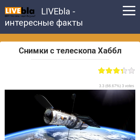
Skip
LIVEbla -
to
content
интересные факты
Снимки с телескопа Хаббл
3.3
(66.67%)
3
votes