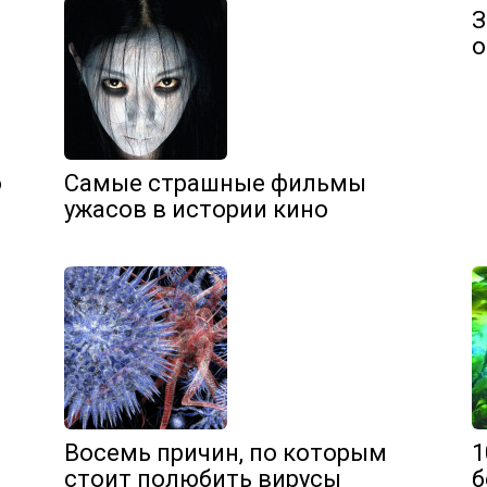
З
о
о
Самые страшные фильмы
ужасов в истории кино
Восемь причин, по которым
1
стоит полюбить вирусы
б