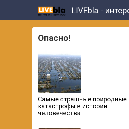
Skip
LIVEbla - инте
to
content
Опасно!
Самые страшные природные
катастрофы в истории
человечества