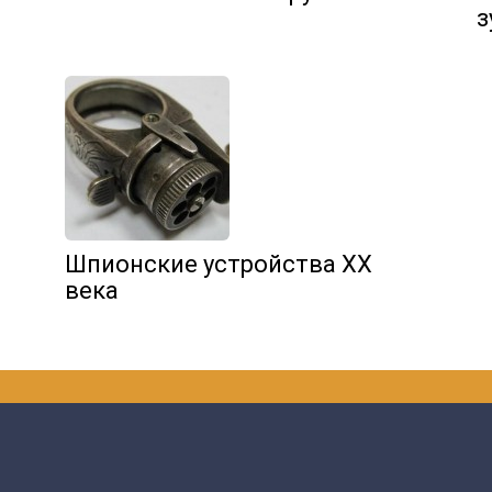
з
Шпионские устройства ХХ
века