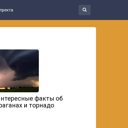
пректа
нтересные факты об
раганах и торнадо