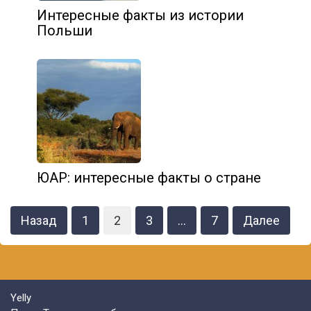
Интересные факты из истории
Польши
ЮАР: интересные факты о стране
Навигация
Назад
1
2
3
…
7
Далее
по
записям
Yelly