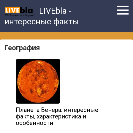
Skip
LIVEbla -
to
content
интересные факты
География
Планета Венера: интересные
факты, характеристика и
особенности